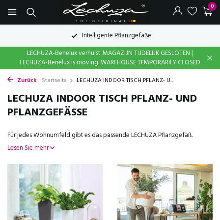
0
Intelligente Pflanzgefäße
LECHUZA-Benelux verhuist. MAGAZIJN TIJDELIJK GESLOTEN |
LECHUZA-Benelux is moving. WAREHOUSE TEMPORARILY CLOSED
Zurück
Startseite
LECHUZA INDOOR TISCH PFLANZ- U...
LECHUZA INDOOR TISCH PFLANZ- UND
PFLANZGEFÄSSE
Für jedes Wohnumfeld gibt es das passende LECHUZA Pflanzgefäß.
Lesen Sie mehr