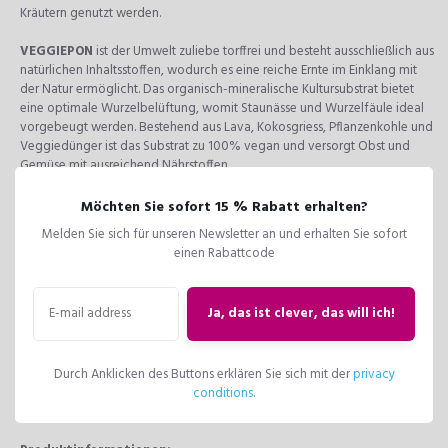
Kräutern genutzt werden.
VEGGIEPON
ist der Umwelt zuliebe torffrei und besteht ausschließlich aus
natürlichen Inhaltsstoffen, wodurch es eine reiche Ernte im Einklang mit
der Natur ermöglicht. Das organisch-mineralische Kultursubstrat bietet
eine optimale Wurzelbelüftung, womit Staunässe und Wurzelfäule ideal
vorgebeugt werden. Bestehend aus Lava, Kokosgriess, Pflanzenkohle und
Veggiedünger ist das Substrat zu 100% vegan und versorgt Obst und
Gemüse mit ausreichend Nährstoffen.
Tipp: Damit selbstangebautes Gemüse gelingt brauchen die Pflanzen auf
Möchten Sie sofort 15 % Rabatt erhalten?
dem Balkon oder im Garten ausreichend Nährstoffe. Der vegane
Melden Sie sich für unseren Newsletter an und erhalten Sie sofort
Veggiedünger
PERFECT VEGGIE
ist ideal dafür! Mit seiner veganer
einen Rabattcode
Formel und hochwertigen Spurenelementen versorgt er Ihr Gemüse
zuverlässig. Als Langzeit- und Flüssigdünger erhältlich.
Ja, das ist clever, das will ich!
Bestandteile:
Gestein (Bims, Lava), Zeolith, Kokosgrieß, Pflanzenkohle,
veganer Dünger (speziell für Gemüsepflanzen)
Hinweis: Für eine noch bessere Kapillarität in LECHUZA-Pflanzgefäßen
Durch Anklicken des Buttons erklären Sie sich mit der
privacy
empfehlen wir die Verwendung von LECHUZA-PON als Drainageschicht.
conditions
.