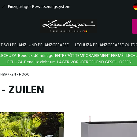
Einzigartiges Bewässerungssystem
TISCH PFLANZ- UND PFLANZGEFÄSSE
LECHUZA PFLANZGEFÄSSE OUTD
N | LECHUZA-Benelux déménage. ENTREPÔT TEMPORAIREMENT FERMÉ | LECH
LECHUZA-Benelux zieht um. LAGER VORÜBERGEHEND GESCHLOSSEN
ENBAKKEN - HOOG
- ZUILEN