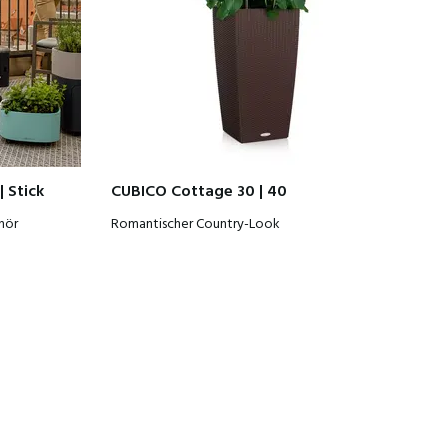
| Stick
CUBICO Cottage 30 | 40
hör
Romantischer Country-Look
h!