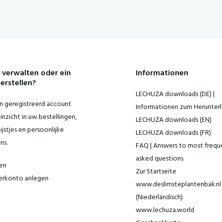
 verwalten oder ein
Informationen
erstellen?
LECHUZA downloads (DE) |
 geregistreerd account
Informationen zum Herunter
inzicht in uw bestellingen,
LECHUZA downloads (EN)
ijstjes en persoonlijke
LECHUZA downloads (FR)
ns.
FAQ | Answers to most frequ
asked questions
en
Zur Startseite
erkonto anlegen
www.deslimsteplantenbak.nl
(Niederländisch)
www.lechuza.world