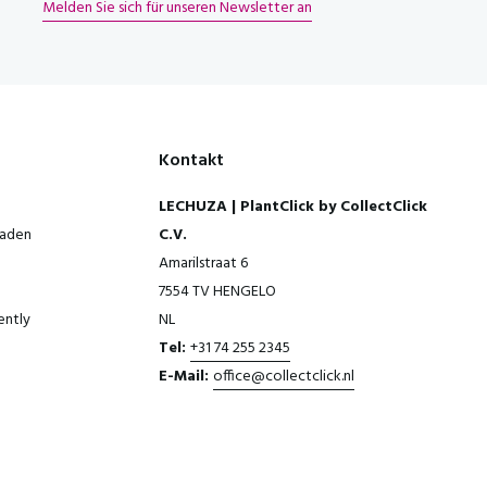
Melden Sie sich für unseren Newsletter an
Kontakt
LECHUZA | PlantClick by CollectClick
laden
C.V.
Amarilstraat 6
7554 TV HENGELO
ently
NL
Tel:
+31 74 255 2345
E-Mail:
office@collectclick.nl