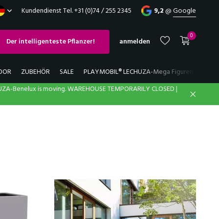
Kundendienst Tel. +31 (0)74 / 255 2345
9,2
@
Google
0
Der intelligenteste Pflanzer!
anmelden
OOR
ZUBEHÖR
SALE
PLAYMOBIL® LECHUZA-Mega Figuren
ERSA
UZA-Benelux is moving. WAREHOUSE TEMPORARILY CLOSED |
Benutzerkonto
Benutzerkonto
anlegen
anlegen