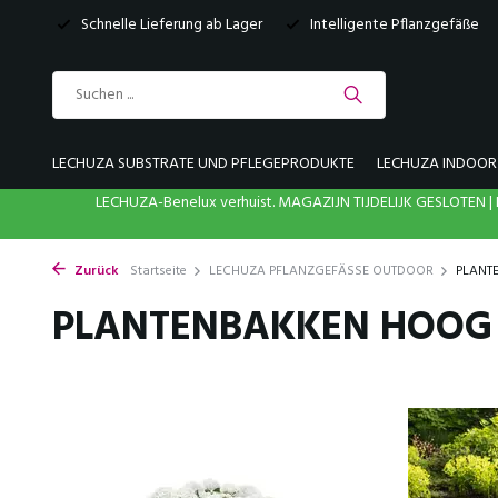
Schnelle Lieferung ab Lager
Intelligente Pflanzgefäße
LECHUZA SUBSTRATE UND PFLEGEPRODUKTE
LECHUZA INDOOR 
LECHUZA-Benelux verhuist. MAGAZIJN TIJDELIJK GESLOTE
Zurück
Startseite
LECHUZA PFLANZGEFÄSSE OUTDOOR
PLANT
PLANTENBAKKEN HOOG 