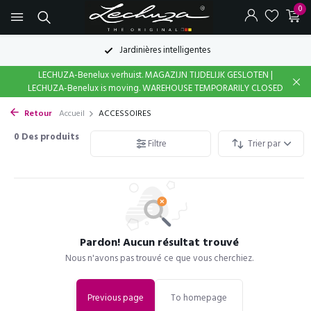
0
Jardinières intelligentes
LECHUZA-Benelux verhuist. MAGAZIJN TIJDELIJK GESLOTEN |
LECHUZA-Benelux is moving. WAREHOUSE TEMPORARILY CLOSED
Retour
Accueil
ACCESSOIRES
0
Des produits
Filtre
Trier par
Pardon! Aucun résultat trouvé
Nous n'avons pas trouvé ce que vous cherchiez.
Previous page
To homepage