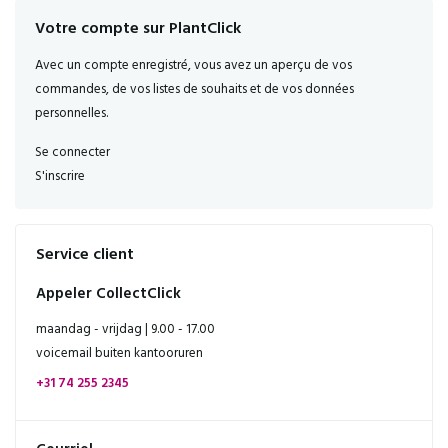
Oui, c'est intelligent, je veux ça !
Votre compte sur PlantClick
Avec un compte enregistré, vous avez un aperçu de vos
En cliquant sur le bouton, vous acceptez les
privacy conditions
.
commandes, de vos listes de souhaits et de vos données
personnelles.
Se connecter
S'inscrire
Service client
Appeler CollectClick
maandag - vrijdag | 9.00 - 17.00
voicemail buiten kantooruren
+31 74 255 2345