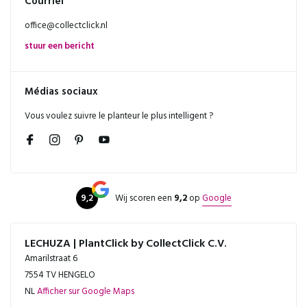
Courriel
office@collectclick.nl
stuur een bericht
Médias sociaux
Vous voulez suivre le planteur le plus intelligent ?
9,2
Wij scoren een
9,2
op
Google
LECHUZA | PlantClick by CollectClick C.V.
Amarilstraat 6
7554 TV HENGELO
NL
Afficher sur Google Maps