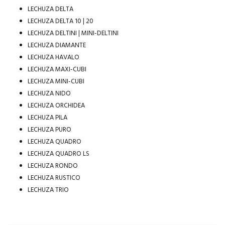
LECHUZA DELTA
LECHUZA DELTA 10 | 20
LECHUZA DELTINI | MINI-DELTINI
LECHUZA DIAMANTE
LECHUZA HAVALO
LECHUZA MAXI-CUBI
LECHUZA MINI-CUBI
LECHUZA NIDO
LECHUZA ORCHIDEA
LECHUZA PILA
LECHUZA PURO
LECHUZA QUADRO
LECHUZA QUADRO LS
LECHUZA RONDO
Souhaitez-vous bénéficier immédiatement d'une remise
LECHUZA RUSTICO
de 15% ?
LECHUZA TRIO
Inscrivez-vous à notre newsletter et recevez immédiatement un
code de réduction