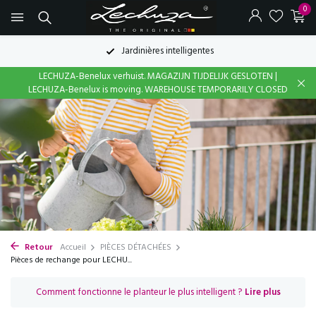
0
Jardinières intelligentes
LECHUZA-Benelux verhuist. MAGAZIJN TIJDELIJK GESLOTEN |
LECHUZA-Benelux is moving. WAREHOUSE TEMPORARILY CLOSED
Retour
Accueil
PIÈCES DÉTACHÉES
Pièces de rechange pour LECHU...
Comment fonctionne le planteur le plus intelligent ?
Lire plus