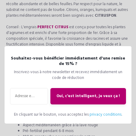
récolte abondante et de belles feuilles. Par respect pour la nature, le
substrat ne contient pas de tourbe. Citrons, oranges, kumquats et autres
plantes méditerranéennes seront bien soignés avec
CITRUSPON
.
Conseil : L'engrais
PERFECT CITRUS
est conçu pour toutes les plantes
d'agrumes et est enrichi d'une forte proportion de fer. Grâce à sa
composition spéciale, il favorise la croissance des racines et assure une
fructification intensive. Disponible sous forme d'engrais liquide et à
libération lente avec un système de dosage très pratique.
Souhaitez-vous bénéficier immédiatement d'une remise
Ingrédients :
pierre ponce, pierre de lave, pierre de lave rouge, zéolithe,
de 15% ?
écorce de pin, engrais à diffusion lente (spécialement pour les agrumes).
Inscrivez-vous à notre newsletter et recevez immédiatement un
code de réduction
Remarque : convient également pour l'utilisation de plantes comestibles.
Pour une meilleure capillarité dans les pots LECHUZA, nous
recommandons d'utiliser LECHUZA-PON en couche de drainage.
Oui, c'est intelligent, je veux ça !
Information produit:
Convient à toutes les plantes d'agrumes
En cliquant sur le bouton, vous acceptez les
privacy conditions
.
Pour une récolte abondante et un feuillage sain
Aspect méditerranéen grâce à la lave rouge
Pré-fertilisé pendant 6-8 mois