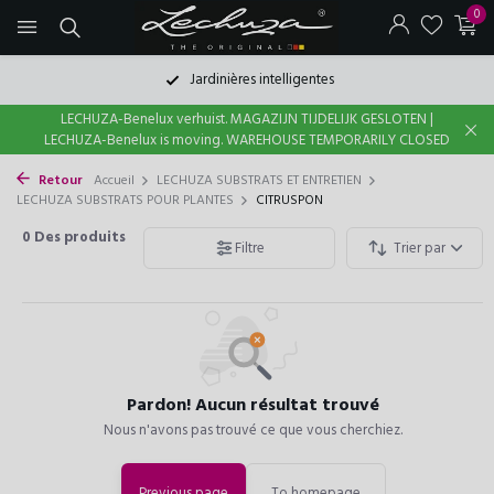
0
Jardinières intelligentes
LECHUZA-Benelux verhuist. MAGAZIJN TIJDELIJK GESLOTEN |
LECHUZA-Benelux is moving. WAREHOUSE TEMPORARILY CLOSED
Retour
Accueil
LECHUZA SUBSTRATS ET ENTRETIEN
LECHUZA SUBSTRATS POUR PLANTES
CITRUSPON
0
Des produits
Filtre
Trier par
Pardon! Aucun résultat trouvé
Nous n'avons pas trouvé ce que vous cherchiez.
Previous page
To homepage