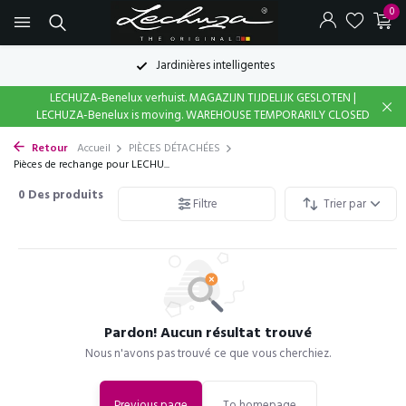
0
Jardinières intelligentes
LECHUZA-Benelux verhuist. MAGAZIJN TIJDELIJK GESLOTEN |
LECHUZA-Benelux is moving. WAREHOUSE TEMPORARILY CLOSED
Retour
Accueil
PIÈCES DÉTACHÉES
Pièces de rechange pour LECHU...
0
Des produits
Filtre
Trier par
Pardon! Aucun résultat trouvé
Nous n'avons pas trouvé ce que vous cherchiez.
Previous page
To homepage