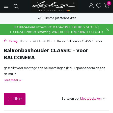
0
Slimme plantenbakken
LECHUZA-Benelux verhuist. MAGAZIJN TIJDELIJK GESLOTEN |
LECHUZA-Benelux is moving. WAREHOUSE TEMPORARILY CLOSED
Terug
Home
ACCESSOIRES
Balkonbakhouder CLASSIC - voor...
Balkonbakhouder CLASSIC - voor
BALCONERA
geschikt voor montage aan balkonrelingen (incl. 2 spanbanden) en aan
de muur
Lees meer
Sorteren op:
Filter