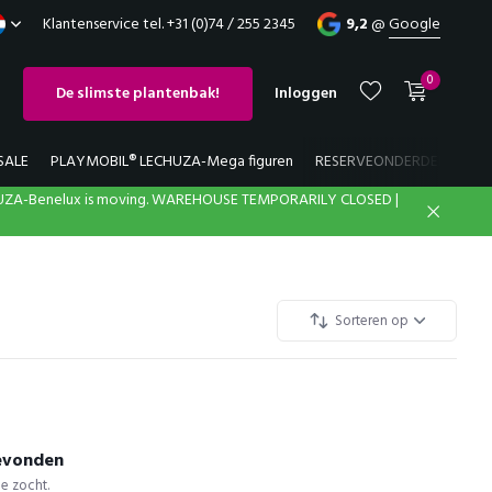
Klantenservice tel. +31 (0)74 / 255 2345
9,2
@
Google
0
De slimste plantenbak!
Inloggen
SALE
PLAYMOBIL® LECHUZA-Mega figuren
RESERVEONDERDELEN
UZA-Benelux is moving. WAREHOUSE TEMPORARILY CLOSED |
Account aanmaken
Account aanmaken
Sorteren op
gevonden
e zocht.