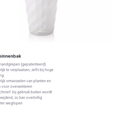
Direct 15% korting ontvangen?
Meld je aan voor onze nieuwsbrief en ontvang direct een kortingscode
Ja, da's slim, wil 
binnenbak
 handgrepen (gepatenteerd)
ijk te verplaatsen, zelfs bij hoge
Door op de button te klikken ga je akkoord met de
privacyvoorwaarden
.
ing
ijk omwisselen van planten en
h voor overwinteren
roef: bij gebruik buiten wordt
wijderd, zo kan overtollig
ter weglopen