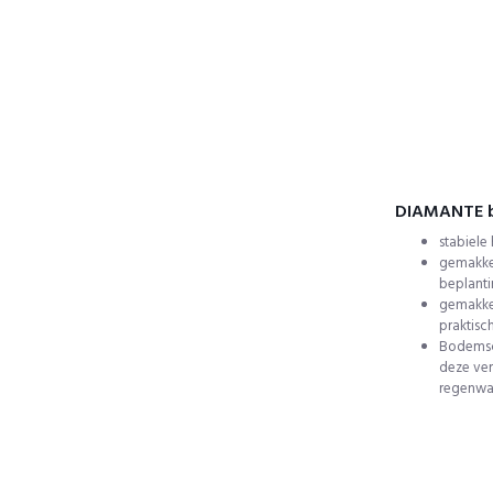
DIAMANTE 
stabiele
gemakkel
beplant
gemakkel
praktisc
Bodemsch
deze ver
regenwa