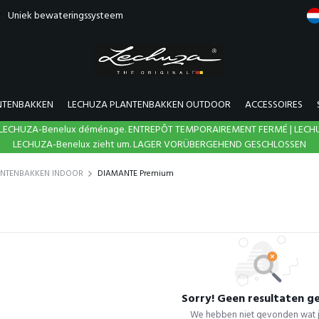
Uniek bewateringssysteem
NTENBAKKEN
LECHUZA PLANTENBAKKEN OUTDOOR
ACCESSOIRES
N | LECHUZA-Benelux déménage. ENTREPÔT TEMPORAIREMENT FERMÉ | LECH
LECHUZA-Benelux zieht um. LAGER VORÜBERGEHEND GESCHLOSSEN
ANTENBAKKEN INDOOR
DIAMANTE Premium
Sorry! Geen resultaten 
We hebben niet gevonden wat j