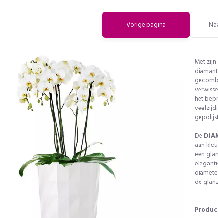
Vorige pagina
Na
Met zijn
diamant
gecombin
verwisse
het bep
veelzijd
gepolijs
De
DIA
aan kle
een gla
eleganti
diameter
de glanz
Produc