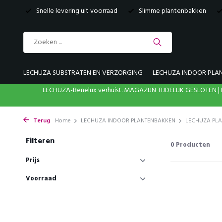
Snelle levering uit voorraad
Slimme plantenbakken
LECHUZA SUBSTRATEN EN VERZORGING
LECHUZA INDOOR PLA
LECHUZA-Benelux verhuist. MAGAZIJN TIJDELIJK GESLOTE
Terug
Home
LECHUZA INDOOR PLANTENBAKKEN
LECHUZA PL
Filteren
0
Producten
Prijs
Voorraad