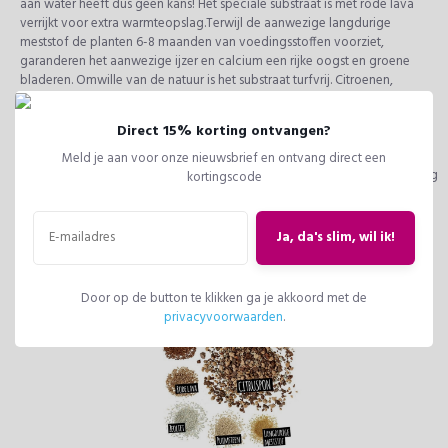
aan water heeft dus geen kans! Het speciale substraat is met rode lava
verrijkt voor extra warmteopslag.Terwijl de aanwezige langdurige
meststof de planten 6-8 maanden van voedingsstoffen voorziet,
garanderen het aanwezige ijzer en calcium een ​​rijke oogst en groene
bladeren. Omwille van de natuur is het substraat turfvrij. Citroenen,
sinaasappels, kumquats en andere mediterrane planten worden optimaal
verzorgd met CITRUSPON om te groeien en te bloeien.
Direct 15% korting ontvangen?
Tip: De
PERFECT CITRUS
-meststof is ontworpen voor alle citrusplanten
Meld je aan voor onze nieuwsbrief en ontvang direct een
en is verrijkt met een hoog ijzergehalte. Door zijn bijzondere samenstelling
kortingscode
bevordert het de wortelgroei en zorgt het voor een intensieve
vruchtvorming. Verkrijgbaar als vloeibare en als langdurige meststof met
een praktisch doseersysteem.
Ja, da's slim, wil ik!
Ingrediënten:
puimsteen, lava, rode lava, zeoliet, pijnboomschors,
langwerkende mest (speciaal voor citrusplanten)
Door op de button te klikken ga je akkoord met de
privacyvoorwaarden
.