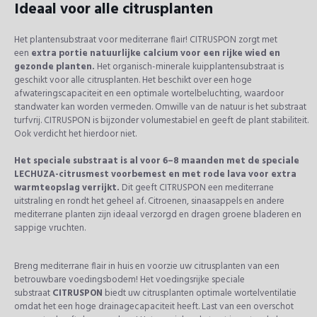
Ideaal voor alle citrusplanten
Het plantensubstraat voor mediterrane flair! CITRUSPON zorgt met
een
extra portie natuurlijke calcium voor een rijke wied en
gezonde planten.
Het organisch-minerale kuipplantensubstraat is
geschikt voor alle citrusplanten. Het beschikt over een hoge
afwateringscapaciteit en een optimale wortelbeluchting, waardoor
standwater kan worden vermeden. Omwille van de natuur is het substraat
turfvrij. CITRUSPON is bijzonder volumestabiel en geeft de plant stabiliteit.
Ook verdicht het hierdoor niet.
Het speciale substraat is al voor 6–8 maanden met de speciale
LECHUZA-citrusmest voorbemest en met rode lava voor extra
warmteopslag verrijkt.
Dit geeft CITRUSPON een mediterrane
uitstraling en rondt het geheel af. Citroenen, sinaasappels en andere
mediterrane planten zijn ideaal verzorgd en dragen groene bladeren en
sappige vruchten.
Breng mediterrane flair in huis en voorzie uw citrusplanten van een
betrouwbare voedingsbodem! Het voedingsrijke speciale
substraat
CITRUSPON
biedt uw citrusplanten optimale wortelventilatie
omdat het een hoge drainagecapaciteit heeft. Last van een overschot