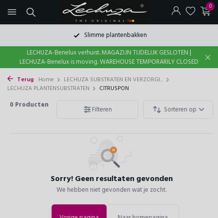
0
Slimme plantenbakken
LECHUZA-Benelux verhuist. MAGAZIJN TIJDELIJK GESLOTEN |
LECHUZA-Benelux is moving. WAREHOUSE TEMPORARILY CLOSED
Terug
Home
LECHUZA SUBSTRATEN EN VERZORGI...
LECHUZA PLANTENSUBSTRATEN
CITRUSPON
0
Producten
Filteren
Sorteren op
Sorry! Geen resultaten gevonden
We hebben niet gevonden wat je zocht.
Vorige pagina
Naar homepagina