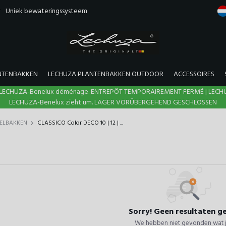
Uniek bewateringssysteem
NTENBAKKEN
LECHUZA PLANTENBAKKEN OUTDOOR
ACCESSOIRES
N | LECHUZA-Benelux déménage. ENTREPÔT TEMPORAIREMENT FERMÉ | LECH
LECHUZA-Benelux zieht um. LAGER VORÜBERGEHEND GESCHLOSSEN
FELBAKKEN
CLASSICO Color DECO 10 | 12 | ...
Sorry! Geen resultaten 
We hebben niet gevonden wat j