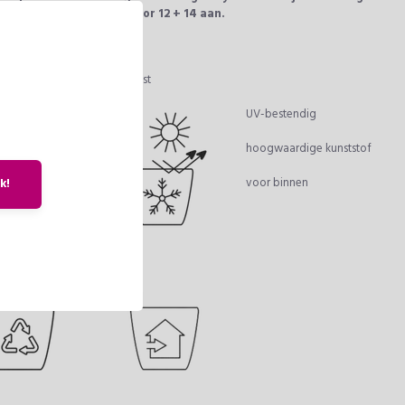
aden we de CLASSICO Color 12 + 14 aan.
istieken:
breukvast
UV-bestendig
hoogwaardige kunststof
voor binnen
ik!