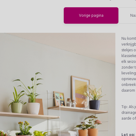
Vorige pagina
Na
Nu komt 
verkrijg
stekjes 
klassieke
elk seiz
zonder t
lievelin
opnieuw 
onbreekb
daarom 
Tip: Als
drainag
aarde of
Let op: