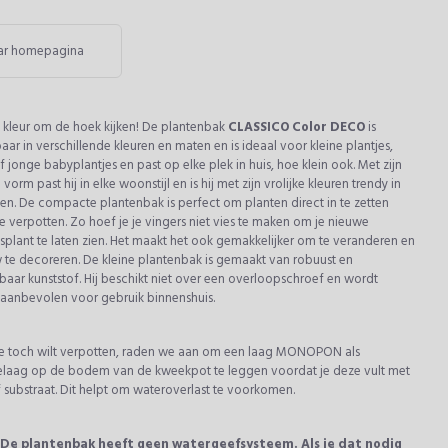
ar homepagina
kleur om de hoek kijken! De plantenbak
CLASSICO Color DECO
is
baar in verschillende kleuren en maten en is ideaal voor kleine plantjes,
of jonge babyplantjes en past op elke plek in huis, hoe klein ook. Met zijn
 vorm past hij in elke woonstijl en is hij met zijn vrolijke kleuren trendy in
oen. De compacte plantenbak is perfect om planten direct in te zetten
e verpotten. Zo hoef je je vingers niet vies te maken om je nieuwe
gsplant te laten zien. Het maakt het ook gemakkelijker om te veranderen en
te decoreren. De kleine plantenbak is gemaakt van robuust en
aar kunststof. Hij beschikt niet over een overloopschroef en wordt
aanbevolen voor gebruik binnenshuis.
 je toch wilt verpotten, raden we aan om een laag MONOPON als
elaag op de bodem van de kweekpot te leggen voordat je deze vult met
 substraat. Dit helpt om wateroverlast te voorkomen.
 De plantenbak heeft geen watergeefsysteem. Als je dat nodig