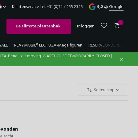
Klantenservice tel. +31 (0)74 / 255 2345
9,2
@
Google
0
De slimste plantenbak!
Inloggen
SALE
PLAYMOBIL® LECHUZA-Mega figuren
RESERVEONDERDELEN
UZA-Benelux is moving. WAREHOUSE TEMPORARILY CLOSED |
Account aanmaken
Account aanmaken
Sorteren op
gevonden
e zocht.