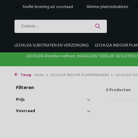
Snelle levering uit voorraad
Slimme plantenbakken
LECHUZA SUBSTRATEN EN VERZORGING
LECHUZA INDOOR PLA
LECHUZA-Benelux verhuist. MAGAZIJN TIJDELIJK GESLOTE
Terug
Home
LECHUZA INDOOR PLANTENBAKKEN
LECHUZA TA
Filteren
0
Producten
Prijs
Voorraad