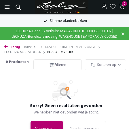
0
Slimme plantenbakken
LECHUZA-Benelux verhuist. MAGAZIJN TIJDELIJK GESLOTEN |
LECHUZA-Benelux is moving. WAREHOUSE TEMPORARILY CLOSED
Terug
Home
LECHUZA SUBSTRATEN EN VERZORGI...
LECHUZA MESTSTOFFEN
PERFECT ORCHID
0
Producten
Filteren
Sorteren op
Sorry! Geen resultaten gevonden
We hebben niet gevonden wat je zocht.
Vorige pagina
Naar homepagina