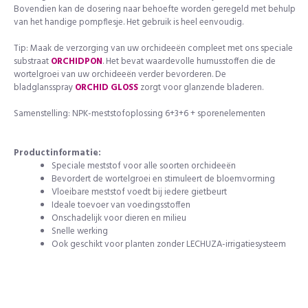
Bovendien kan de dosering naar behoefte worden geregeld met behulp
van het handige pompflesje. Het gebruik is heel eenvoudig.
Tip: Maak de verzorging van uw orchideeën compleet met ons speciale
substraat
ORCHIDPON
. Het bevat waardevolle humusstoffen die de
wortelgroei van uw orchideeën verder bevorderen. De
bladglansspray
ORCHID GLOSS
zorgt voor glanzende bladeren.
Samenstelling: NPK-meststofoplossing 6+3+6 + sporenelementen
Productinformatie:
Speciale meststof voor alle soorten orchideeën
Bevordert de wortelgroei en stimuleert de bloemvorming
Vloeibare meststof voedt bij iedere gietbeurt
Ideale toevoer van voedingsstoffen
Onschadelijk voor dieren en milieu
Snelle werking
Ook geschikt voor planten zonder LECHUZA-irrigatiesysteem