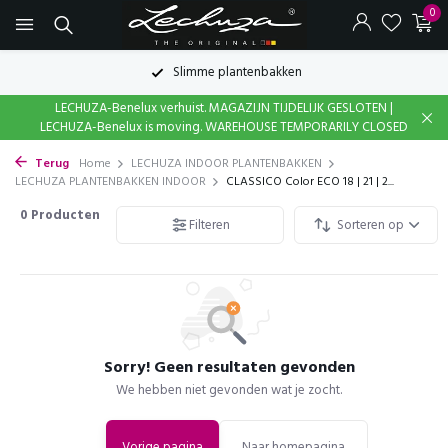
0
Slimme plantenbakken
LECHUZA-Benelux verhuist. MAGAZIJN TIJDELIJK GESLOTEN |
LECHUZA-Benelux is moving. WAREHOUSE TEMPORARILY CLOSED
Terug
Home
LECHUZA INDOOR PLANTENBAKKEN
LECHUZA PLANTENBAKKEN INDOOR
CLASSICO Color ECO 18 | 21 | 2...
0
Producten
Filteren
Sorteren op
Sorry! Geen resultaten gevonden
We hebben niet gevonden wat je zocht.
Vorige pagina
Naar homepagina