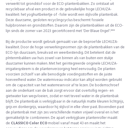
verwerkt tot grondstof voor de ECO-plantenbakken. Zo ontstaat uit
recyclebaar afval een product in de gebruikelijke hoge LECHUZA-
kwaliteit: het yoghurtbekertje of -folie wordt een stijlvolle plantenbak.
Deze duurzame, gesloten recyclingcyclus beschermt fossiele
hulpbronnen en grondstoffen. Daarom zijn de plantenbakken uit de ECO-
lijn sinds de zomer van 2023 gecertificeerd met 'Der Blaue Engel'.***
Bij de productie wordt gebruik gemaakt van de beproefde LECHUZA-
kwaliteit. Door de hoge verwerkingsnormen zijn de plantenbakken van de
ECO-lijn duurzaam, breukvast en weerbestendig. Dit betekent dat de
plntenmbakken uw huis zowel van binnen als van buiten een stukje
duurzamer kunnen maken. Met het geïntegreerde originele LECHUZA-
irrigatiesysteem is de plantenverzorging heel eenvoudig. De planten
voorzien zichzelf van alle benodigde voedingsstoffen en de juiste
hoeveelheid water. De waterniveau-indicator kan altijd worden gebruikt
om de capaciteit van het waterreservoir af te lezen. De bodemschroef
aan de onderkant van de bak zorgt ervoor dat overtollig regen- en
gietwater kan wegvloeien, zodat er niet teveel water in de plantenbak
blijft. De plantenbak is verkrijgbaar in de natuurlijk matte kleuren lichtgrijs,
grijs en donkergrijs, waardoor hij stijlvol in elke sfeer past. Bovendien past
de plantenbak met zijn zes verschillende maten vrijwel overal en is het
gemakkelijk te combineren. De apart verkrijgbare plantenroller maakt
de
CLASSICO Color ECO
mobiel vanaf maat 43 en maakt het
Direct 15% korting ontvangen?