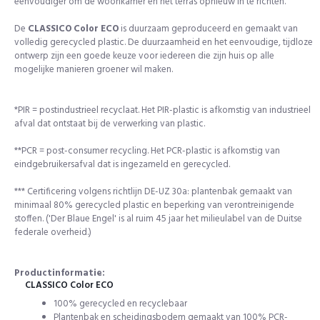
eenvoudiger om de woonkamer en het terras opnieuw in te richten.
Meld je aan voor onze nieuwsbrief en ontvang direct een
kortingscode
De
CLASSICO Color ECO
is duurzaam geproduceerd en gemaakt van
volledig gerecycled plastic. De duurzaamheid en het eenvoudige, tijdloze
ontwerp zijn een goede keuze voor iedereen die zijn huis op alle
Ja, da's slim, wil ik!
mogelijke manieren groener wil maken.
*PIR = postindustrieel recyclaat. Het PIR-plastic is afkomstig van industrieel
Door op de button te klikken ga je akkoord met de
afval dat ontstaat bij de verwerking van plastic.
privacyvoorwaarden
.
**PCR = post-consumer recycling. Het PCR-plastic is afkomstig van
eindgebruikersafval dat is ingezameld en gerecycled.
*** Certificering volgens richtlijn DE-UZ 30a: plantenbak gemaakt van
minimaal 80% gerecycled plastic en beperking van verontreinigende
stoffen. ('Der Blaue Engel' is al ruim 45 jaar het milieulabel van de Duitse
federale overheid.)
Productinformatie:
CLASSICO Color ECO
100% gerecycled en recyclebaar
Plantenbak en scheidingsbodem gemaakt van 100% PCR-