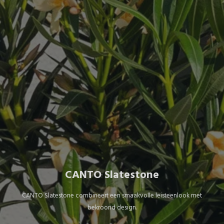
CANTO Slatestone
CANTO Slatestone combineert een smaakvolle leisteenlook met
bekroond design.