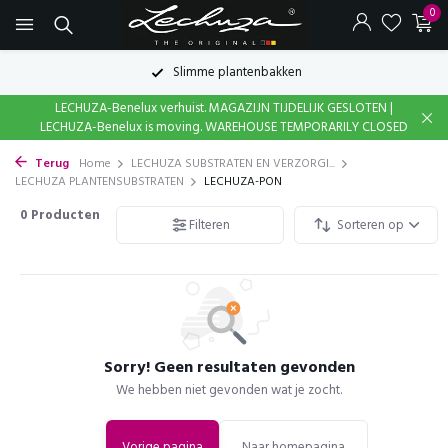
0
Slimme plantenbakken
LECHUZA-Benelux verhuist. MAGAZIJN TIJDELIJK GESLOTEN |
LECHUZA-Benelux is moving. WAREHOUSE TEMPORARILY CLOSED
Terug
Home
LECHUZA SUBSTRATEN EN VERZORGI...
LECHUZA PLANTENSUBSTRATEN
LECHUZA-PON
0
Producten
Filteren
Sorteren op
Sorry! Geen resultaten gevonden
We hebben niet gevonden wat je zocht.
Vorige pagina
Naar homepagina