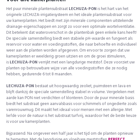
Het puur minerale plantensubstraat
LECHUZA-PON
is het hart van het
originele LECHUZA-irrigatiesysteem en het ideale plantensubstraat voor
uw kamerplanten. Het biedt met zijn minerale componenten uitstekende
drainage-eigenschappen en zorgt zo voor een optimale wortelventilatie.
Dit betekent dat wateroverschot in de plantenbak geen enkele kans heeft!
De speciale samenstelling biedt een stabiele pH-waarde en fungeert als
reservoir voor water en voedingsstoffen, die naar behoefte en individueel
weer aan de planten worden afgegeven. Om ervoor te zorgen dat uw
kamerplanten er weelderig groen uitzien en om de groei stimuleren,
is
LECHUZA-PON
verrijkt met een langdurige meststof. Deze voorziet uw
planten op betrouwbare wijze van alle voedingsstoffen die ze nodig
hebben, gedurende 6 tot 8 maanden.
LECHUZA-PON
bestaat uit hoogwaardig zeoliet, puimsteen en lava en
blijft dankzij de speciale samenstelling stabiel in volume. Vergeleken met
aarde kan PON niet verdichten of klonteren. Door de puur minerale basis
biedt het substraat geen aanvalsbasis voor schimmels of ongedierte zoals
varenrouwmug. Dit maakt het ideaal voor mensen met een allergie. Met
liefde voor de natuur is het substraat turfvrij, waardoor het de beste keuze
is voor uw kamerplanten.
Bijpassend: Na ongeveer een half jaar is het tijd om de planten opnieuw
te bemesten. Met de langdurige en vloeibare meststoffen
PERFECT