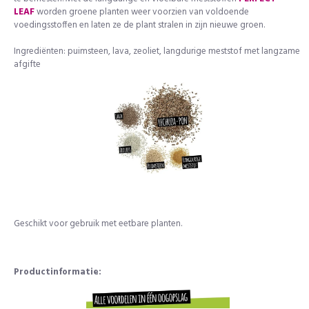
LEAF
worden groene planten weer voorzien van voldoende
voedingsstoffen en laten ze de plant stralen in zijn nieuwe groen.
Direct 15% korting ontvangen?
Meld je aan voor onze nieuwsbrief en ontvang direct een
Ingrediënten: puimsteen, lava, zeoliet, langdurige meststof met langzame
kortingscode
afgifte
Ja, da's slim, wil ik!
Door op de button te klikken ga je akkoord met de
privacyvoorwaarden
.
Geschikt voor gebruik met eetbare planten.
Productinformatie: