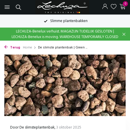
0
Slimme plantenbakken
LECHUZA-Benelux verhuist. MAGAZIJN TIJDELIJK GESLOTEN |
LECHUZA-Benelux is moving. WAREHOUSE TEMPORARILY CLOSED
Terug
Home
De slimste plantenbak | Green ...
Door
De slimsteplantenbak
,
3 oktober 2025