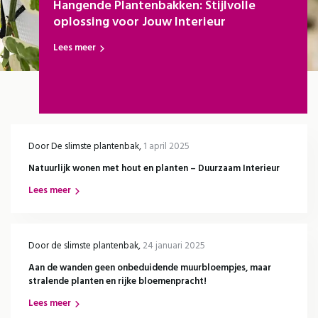
Hangende Plantenbakken: Stijlvolle
oplossing voor Jouw Interieur
Lees meer
Door
De slimste plantenbak
,
1 april 2025
Natuurlijk wonen met hout en planten – Duurzaam Interieur
Lees meer
Door
de slimste plantenbak
,
24 januari 2025
Aan de wanden geen onbeduidende muurbloempjes, maar
Direct 15% korting ontvangen?
stralende planten en rijke bloemenpracht!
Meld je aan voor onze nieuwsbrief en ontvang direct een
Lees meer
kortingscode