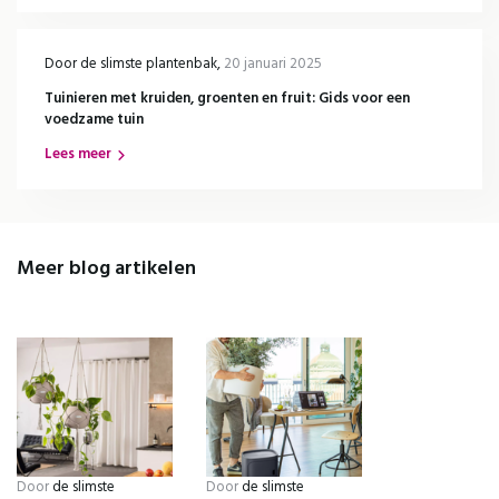
Ja, da's slim, wil ik!
Door
de slimste plantenbak
,
20 januari 2025
Tuinieren met kruiden, groenten en fruit: Gids voor een
voedzame tuin
Door op de button te klikken ga je akkoord met de
privacyvoorwaarden
.
Lees meer
Meer blog artikelen
Door
de slimste
Door
de slimste