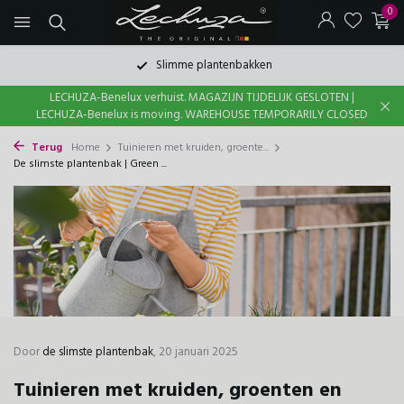
0
Uniek bewateringssysteem
LECHUZA-Benelux verhuist. MAGAZIJN TIJDELIJK GESLOTEN |
LECHUZA-Benelux is moving. WAREHOUSE TEMPORARILY CLOSED
Terug
Home
Tuinieren met kruiden, groente...
De slimste plantenbak | Green ...
Door
de slimste plantenbak
, 20 januari 2025
Tuinieren met kruiden, groenten en