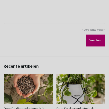
* Verplichte velden
Verstuur
Recente artikelen
Door
De slimsteplantenbak
,
3
Door
De slimsteplantenbak
,
1