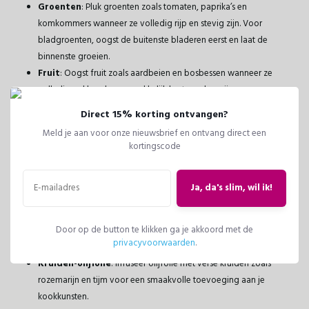
Groenten
: Pluk groenten zoals tomaten, paprika’s en
komkommers wanneer ze volledig rijp en stevig zijn. Voor
bladgroenten, oogst de buitenste bladeren eerst en laat de
binnenste groeien.
Fruit
: Oogst fruit zoals aardbeien en bosbessen wanneer ze
volledig gekleurd en gemakkelijk los te maken zijn.
Direct 15% korting ontvangen?
Meld je aan voor onze nieuwsbrief en ontvang direct een
kortingscode
Benieuwd naar de simpelste recepten vanuit je moestuin?
Makkelijker ga je ze echt niet vinden!
Ja, da's slim, wil ik!
Verse Tomaten-Basilicum Salade
: Combineer gehakte
Door op de button te klikken ga je akkoord met de
tomaten, verse basilicum, mozzarella, olijfolie en balsamicoazijn
privacyvoorwaarden
.
voor een simpele, heerlijke salade.
Kruiden-olijfolie
: Infuseer olijfolie met verse kruiden zoals
rozemarijn en tijm voor een smaakvolle toevoeging aan je
kookkunsten.