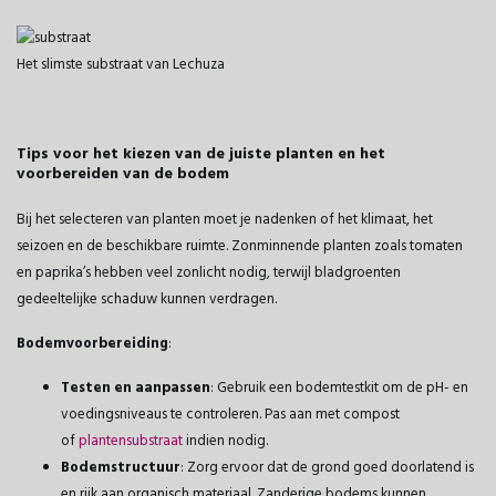
Het slimste substraat van Lechuza
Tips voor het kiezen van de juiste planten en het
voorbereiden van de bodem
Bij het selecteren van planten moet je nadenken of het klimaat, het
seizoen en de beschikbare ruimte. Zonminnende planten zoals tomaten
en paprika’s hebben veel zonlicht nodig, terwijl bladgroenten
gedeeltelijke schaduw kunnen verdragen.
Bodemvoorbereiding
:
Testen en aanpassen
: Gebruik een bodemtestkit om de pH- en
voedingsniveaus te controleren. Pas aan met compost
of
plantensubstraat
indien nodig.
Bodemstructuur
: Zorg ervoor dat de grond goed doorlatend is
en rijk aan organisch materiaal. Zanderige bodems kunnen