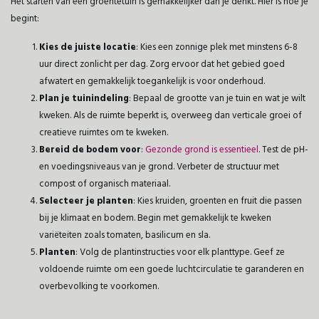
Het starten van een groentetuin is gemakkelijker dan je denkt. Hier is hoe je
begint:
Kies de juiste locatie
: Kies een zonnige plek met minstens 6-8
uur direct zonlicht per dag. Zorg ervoor dat het gebied goed
afwatert en gemakkelijk toegankelijk is voor onderhoud.
Plan je tuinindeling
: Bepaal de grootte van je tuin en wat je wilt
kweken. Als de ruimte beperkt is, overweeg dan verticale groei of
creatieve ruimtes om te kweken.
Bereid de bodem voor
:
Gezonde grond is essentieel
. Test de pH-
en voedingsniveaus van je grond. Verbeter de structuur met
compost of organisch materiaal.
Selecteer je planten
: Kies kruiden, groenten en fruit die passen
bij je klimaat en bodem. Begin met gemakkelijk te kweken
variëteiten zoals tomaten, basilicum en sla.
Planten
: Volg de plantinstructies voor elk planttype. Geef ze
voldoende ruimte om een goede luchtcirculatie te garanderen en
overbevolking te voorkomen.