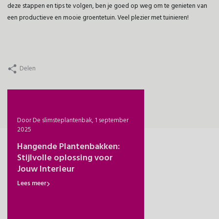
deze stappen en tips te volgen, ben je goed op weg om te genieten van
een productieve en mooie groentetuin. Veel plezier met tuinieren!
Delen
er
Door De slimsteplantenbak, 1 september
Door De slimste plantenbak, 1 
2025
Natuurlijk wonen me
at is
Hangende Plantenbakken:
en planten – Duurza
ter?
Stijlvolle oplossing voor
Interieur
Jouw Interieur
Lees meer
Lees meer