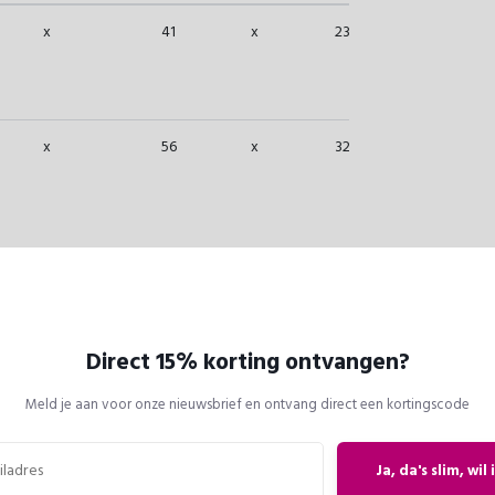
x
41
x
23
18
x
56
x
32
25
Direct 15% korting ontvangen?
Meld je aan voor onze nieuwsbrief en ontvang direct een kortingscode
Ja, da's slim, wil 