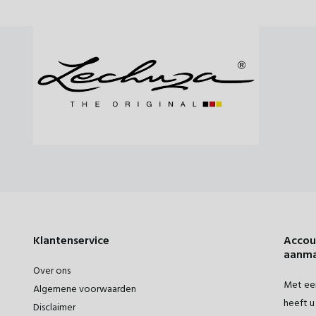
Klantenservice
Accou
aanm
Over ons
Met een
Algemene voorwaarden
heeft u 
Disclaimer