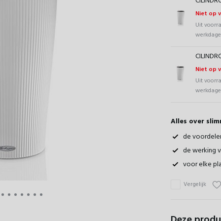
CILINDRO
Niet op 
Uit voorr
werkdag
CILINDRO
Niet op 
Uit voorr
werkdag
Alles over sli
de voordele
de werking 
voor elke pla
Vergelijk
Deze produ