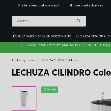
Snelle levering uit voorraad
Slimme plantenbakken
LECHUZA SUBSTRATEN EN VERZORGING
LECHUZA INDOOR PLA
LECHUZA-Benelux verhuist. MAGAZIJN TIJDELIJK GESLOTE
Terug
Home
LECHUZA CILINDRO Color wit
LECHUZA CILINDRO Colo
10% sale