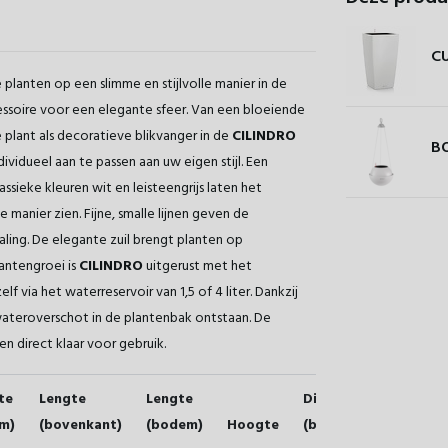
CU
 planten op een slimme en stijlvolle manier in de
essoire voor een elegante sfeer. Van een bloeiende
plant als decoratieve blikvanger in de
CILINDRO
BO
vidueel aan te passen aan uw eigen stijl. Een
ssieke kleuren wit en leisteengrijs laten het
anier zien. Fijne, smalle lijnen geven de
aling. De elegante zuil brengt planten op
antengroei is
CILINDRO
uitgerust met het
lf via het waterreservoir van 1,5 of 4 liter. Dankzij
wateroverschot in de plantenbak ontstaan. De
t en direct klaar voor gebruik.
te
Lengte
Lengte
Diameter
Diam
m)
(bovenkant)
(bodem)
Hoogte
(bovenkant)
(bod