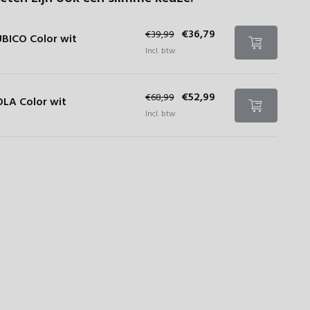
€36,79
€39,99
BICO Color wit
Incl. btw
€52,99
€68,99
LA Color wit
Incl. btw
eter
Binnenmaat
Binnenmaat
Waterres
em)
Binnendiameter
breedte
lengte
(l)