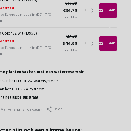
 Color 23 wit (13940)
€39,99
voorraad
€36,79
een
aad Europees magazijn (DE) - 7-10
Incl. btw
en
seintje
Geef
 Color 32 wit (13950)
€51,99
voorraad
€46,99
een
aad Europees magazijn (DE) - 7-10
Incl. btw
en
seintje
mme plantenbakken met een waterreservoir
n van het LECHUZA watersysteem
van het LECHUZA-systeem
nt het juiste substraat!
Delen
Aan verlanglijst toevoegen
cten zijn ook een slimme keuze: