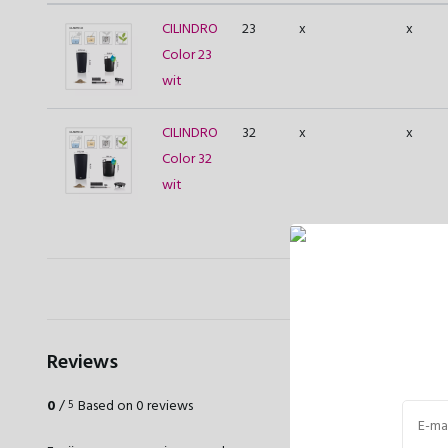
CILINDRO
23
x
x
Color 23
wit
CILINDRO
32
x
x
Color 32
wit
Reviews
0
/
Based on 0 reviews
5