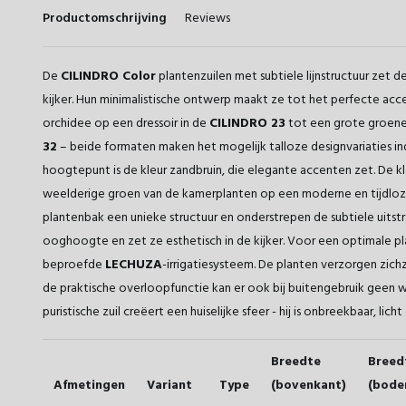
Productomschrijving
Reviews
De
CILINDRO Color
plantenzuilen met subtiele lijnstructuur zet de
kijker. Hun minimalistische ontwerp maakt ze tot het perfecte acc
orchidee op een dressoir in de
CILINDRO 23
tot een grote groene 
32
– beide formaten maken het mogelijk talloze designvariaties indi
hoogtepunt is de kleur zandbruin, die elegante accenten zet. De kla
weelderige groen van de kamerplanten op een moderne en tijdloze m
plantenbak een unieke structuur en onderstrepen de subtiele uitstr
ooghoogte en zet ze esthetisch in de kijker. Voor een optimale pl
beproefde
LECHUZA
-irrigatiesysteem. De planten verzorgen zichze
de praktische overloopfunctie kan er ook bij buitengebruik geen 
puristische zuil creëert een huiselijke sfeer - hij is onbreekbaar, lich
Breedte
Breed
Afmetingen
Variant
Type
(bovenkant)
(bode