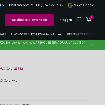
Klantenservice tel. +31 (0)74 / 255 2345
9,2
@
Google
0
De slimste plantenbak!
Inloggen
SALE
PLAYMOBIL® LECHUZA-Mega figuren
RESERVEONDERDELEN
UZA-Benelux is moving. WAREHOUSE TEMPORARILY CLOSED |
Account aanmaken
Account aanmaken
NDRO Color 23 | 32
O Color wit
:
Geef