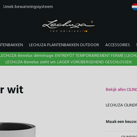
Uniek bewateringssysteem
NTENBAKKEN
LECHUZA PLANTENBAKKEN OUTDOOR
ACCESSOIRES
N | LECHUZA-Benelux déménage. ENTREPÔT TEMPORAIREMENT FERMÉ | LECH
LECHUZA-Benelux zieht um. LAGER VORÜBERGEHEND GESCHLOSSEN
r wit
Bekijk alles CILI
LECHUZA CILINDR
Maak een keuze