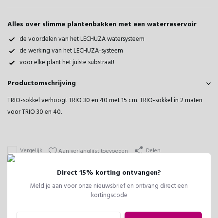
seintje
Alles over slimme plantenbakken met een waterreservoir
de voordelen van het LECHUZA watersysteem
de werking van het LECHUZA-systeem
voor elke plant het juiste substraat!
Productomschrijving
TRIO-sokkel verhoogt TRIO 30 en 40 met 15 cm. TRIO-sokkel in 2 maten
voor TRIO 30 en 40.
Vergelijk
Delen
Aan verlanglijst toevoegen
Direct 15% korting ontvangen?
Meld je aan voor onze nieuwsbrief en ontvang direct een
Reviews
kortingscode
0
/
Based on 0 reviews
5