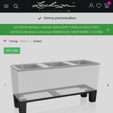
0
Slimme plantenbakken
LECHUZA-Benelux verhuist. MAGAZIJN TIJDELIJK GESLOTEN |
LECHUZA-Benelux is moving. WAREHOUSE TEMPORARILY CLOSED
Terug
Home
Sokkel
13% sale