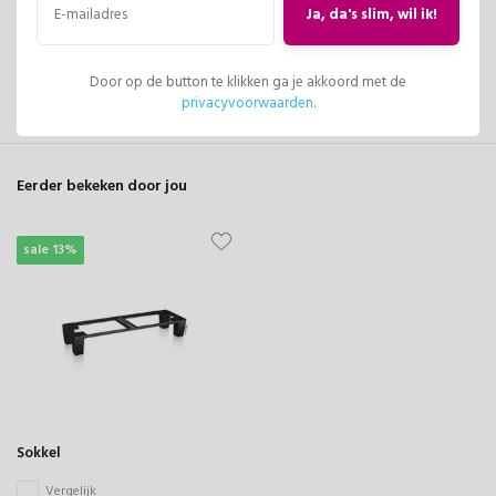
Ja, da's slim, wil ik!
Er zijn nog geen reviews geschreven over dit product..
Schrijf je eigen review
Door op de button te klikken ga je akkoord met de
privacyvoorwaarden
.
Eerder bekeken door jou
sale 13%
Sokkel
Vergelijk